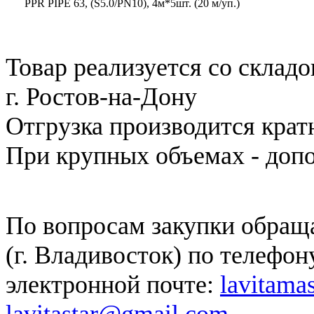
PPR PIPE 63, (S5.0/PN10), 4м*5шт. (20 м/уп.)
Товар реализуется со складов
г. Ростов-на-Дону
Отгрузка производится крат
При крупных объемах - доп
По вопросам закупки обращ
(г. Владивосток) по телефону
электронной почте:
lavitama
lavitastar@gmail.com