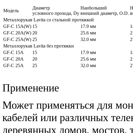
Диаметр
Наибольший
Н
Модель
условного прохода, Dy
внешний диаметр, O.D.
в
Металлорукав Lavita со стальной протяжкой
GF-C 15A(W)
15
17.9 мм
1
GF-C 20A(W)
20
25.6 мм
2
GF-C 25A(W)
25
32.0 мм
2
Металлорукав Lavita без протяжки
GF-C 15A
15
17.9 мм
1
GF-C 20A
20
25.6 мм
2
GF-C 25A
25
32.0 мм
2
Применение
Может применяться для мон
кабелей или различных тел
деревянных домов, мостов, 