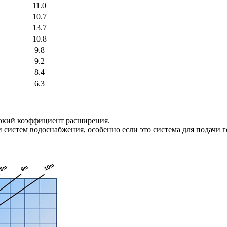
11.0
10.7
13.7
10.8
9.8
9.2
8.4
6.3
окий коэффициент расширения.
систем водоснабжения, особенно если это система для подачи г