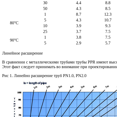
30
4.4
8.8
50
4.3
8.5
1
8.7
12.3
5
4.3
10.7
80°С
10
3.9
9.3
25
3.7
7.5
1
3.8
7.5
90°С
5
2.9
5.7
Линейное расширение
В сравнении с металлическими трубами трубы PPR имеют выс
Этот факт следует принимать во внимание при проектировании 
Рис 1. Линейно расширение труб PN1.0, PN2.0