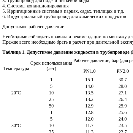
3. Трубопровод для подачи питьевой воды
4. Системы кондиционирования
5. Ирригационные системы в парках, садах, теплицах и т.д.
6. Индустриальный трубопровод для химических продуктов
Допустимое рабочее давление
Необходимо соблюдать правила и рекомендации по монтажу дл
Прежде всего необходимо брать в расчет при длительной эксп
Таблица 1. Допустимое давление жидкости в трубопроводе (
Рабочее давление, бар (для 
Срок использования
Температура
(лет)
PN1.0
PN2.0
1
15.1
30.7
5
14.0
28.0
20°C
10
13.5
27.1
25
13.2
26.4
50
12.9
25.9
1
12.8
25.6
5
12.0
24.0
30°C
10
11.7
23.5
25
11.3
22.7