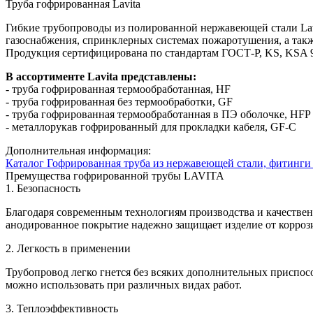
Труба гофрированная Lavita
Гибкие трубопроводы из полированной нержавеющей стали Lavi
газоснабжения, спринклерных системах пожаротушения, а такж
Продукция сертифицирована по стандартам ГОСТ-Р, KS, KSA 90
В ассортименте Lavita представлены:
- труба гофрированная термообработанная, HF
- труба гофрированная без термообработки, GF
- труба гофрированная термообработанная в ПЭ оболочке, HFP
- металлорукав гофрированный для прокладки кабеля, GF-C
Дополнительная информация:
Каталог Гофрированная труба из нержавеющей стали, фитинги 
Премущества гофрированной трубы LAVITA
1. Безопасность
Благодаря современным технологиям производства и качествен
анодированное покрытие надежно защищает изделие от корроз
2. Легкость в применении
Трубопровод легко гнется без всяких дополнительных приспос
можно использовать при различных видах работ.
3. Теплоэффективность