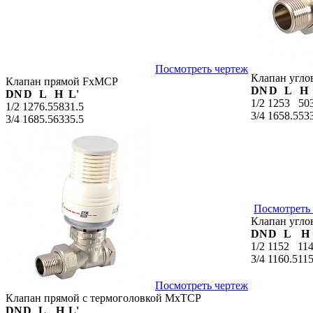
Посмотреть чертеж
Клапан угл
Клапан прямой FxMCP
DN
D
L
H
DN
D
L
H
L'
1/2
12
53
50
1/2
12
76.5
58
31.5
3/4
16
58.5
53
3/4
16
85.5
63
35.5
Посмотреть
Клапан угло
DN
D
L
H
1/2
11
52
11
3/4
11
60.5
11
Посмотреть чертеж
Клапан прямой с термоголовкой MxTCP
DN
D
L
H
L'