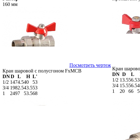
160 мм
Посмотреть чертеж
Кран шарово
Кран шаровой с полусгоном FxMCB
DN
D
L
DN
D
L
H
L'
1/2
13.5
56.5
3
1/2
14
74.5
40
53
3/4
15.5
56.5
4
3/4
19
82.5
43.5
53
1
20
66
5
1
24
97
53.5
68