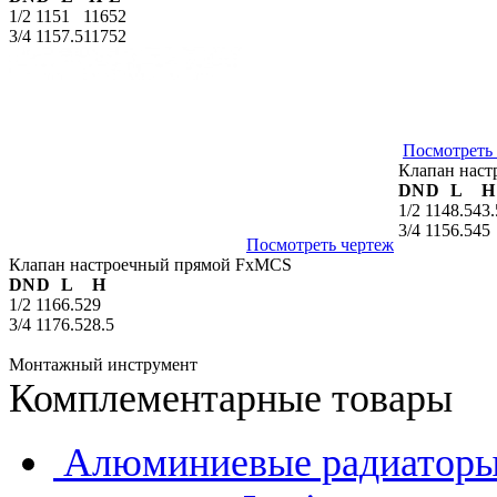
1/2
11
51
116
52
3/4
11
57.5
117
52
Посмотреть
Клапан наст
DN
D
L
H
1/2
11
48.5
43.
3/4
11
56.5
45
Посмотреть чертеж
Клапан настроечный прямой FxMCS
DN
D
L
H
1/2
11
66.5
29
3/4
11
76.5
28.5
Монтажный инструмент
Комплементарные товары
Алюминиевые радиатор