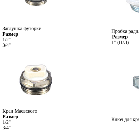
Заглушка футорки
Пробка ради
Размер
Размер
1/2"
1" (П/Л)
3/4"
Кран Маевского
Размер
Ключ для кр
1/2"
3/4"