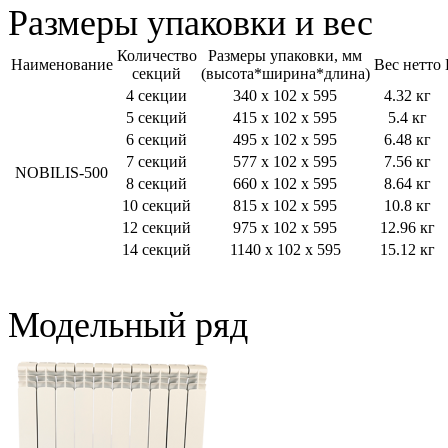
Размеры упаковки и вес
Количество
Размеры упаковки, мм
Наименование
Вес нетто
секций
(высота*ширина*длина)
4 секции
340 x 102 x 595
4.32 кг
5 секций
415 x 102 x 595
5.4 кг
6 секций
495 x 102 x 595
6.48 кг
7 секций
577 x 102 x 595
7.56 кг
NOBILIS-500
8 секций
660 x 102 x 595
8.64 кг
10 секций
815 x 102 x 595
10.8 кг
12 секций
975 x 102 x 595
12.96 кг
14 секций
1140 x 102 x 595
15.12 кг
Модельный ряд