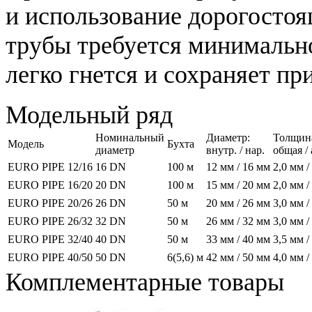
и использование дорогосто
трубы требуется минимальное
легко гнется и сохраняет пр
Модельный ряд
Номинальный
Диаметр:
Толщин
Модель
Бухта
диаметр
внутр. / нар.
общая /
EURO PIPE 12/16
16 DN
100 м
12 мм / 16 мм
2,0 мм /
EURO PIPE 16/20
20 DN
100 м
15 мм / 20 мм
2,0 мм /
EURO PIPE 20/26
26 DN
50 м
20 мм / 26 мм
3,0 мм /
EURO PIPE 26/32
32 DN
50 м
26 мм / 32 мм
3,0 мм /
EURO PIPE 32/40
40 DN
50 м
33 мм / 40 мм
3,5 мм /
EURO PIPE 40/50
50 DN
6(5,6) м
42 мм / 50 мм
4,0 мм /
Комплементарные товары