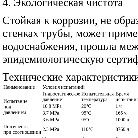
4. Экологическая чистота
Стойкая к коррозии, не обра
стенках трубы, может приме
водоснабжения, прошла меж
эпидемиологическую серти
Технические характеристик
Наименование
Условия испытаний
Гидростатическое
Испытательная
Время
давление
температура
испытани
Испытание
10.8 MPa
20°C
1 ч
под
давлением
3.7 MPa
95°C
165 ч
3.6 MPa
95°C
1000 ч
Ползучесть
2.3 MPa
110°C
8760 ч
при соотношении