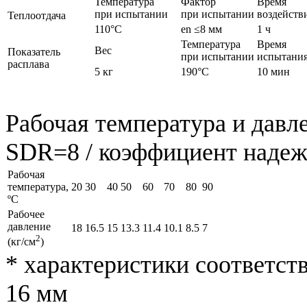
Температура
Фактор
Время
при испытании
при испытании
воздейств
Теплоотдача
110°C
en ≤8 мм
1 ч
Температура
Время
Вес
Показатель
при испытании
испытани
расплава
5 кг
190°C
10 мин
Рабочая температура и давл
SDR=8 / коэффициент надеж
Рабочая
температура,
20
30
40
50
60
70
80
90
ºС
Рабочее
давление
18
16.5
15
13.3
11.4
10.1
8.5
7
2
(кг/см
)
* характеристики соответс
16 мм